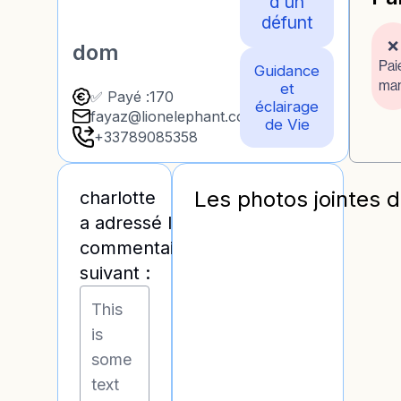
d'un
défunt
❌
dom
Pai
Guidance
ma
et
✅ Payé :
170
éclairage
fayaz@lionelephant.com
de Vie
+33789085358
Les photos jointes 
charlotte
a adressé les
commentaires
suivant :
This
is
some
text