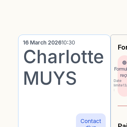
16 March 2026
10:30
Fo
Charlotte
🟢
Formul
MUYS
reç
Date
limite
13
:
Contact
Pa