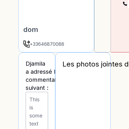
dom
+33646870088
Les photos jointes 
Djamila
a adressé les
commentaires
suivant :
This
is
some
text