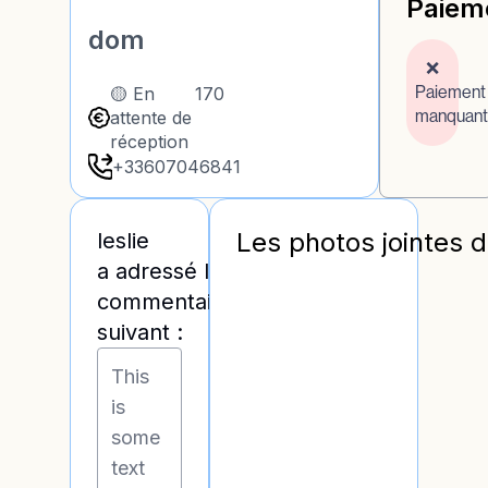
Paiem
dom
❌
Paiement
🟡 En
170
manquant
attente de
réception
+33607046841
Les photos jointes 
leslie
a adressé les
commentaires
suivant :
This
is
some
text