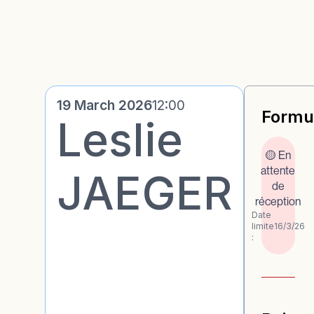
19 March 2026
12:00
Formul
Leslie
🟡 En
attente
JAEGER
de
réception
Date
limite
16/3/26
: