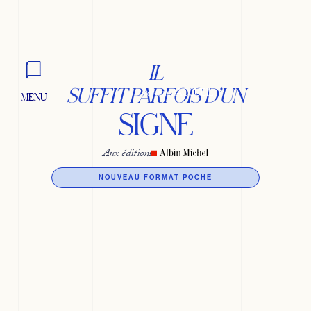
IL
SUFFIT PARFOIS D’UN
revenir à
ACCUEIL
MENU
FERMER
SIGNE
Aux éditions
NOUVEAU FORMAT POCHE