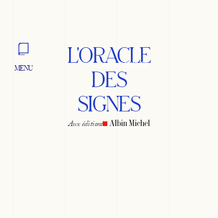
L'ORACLE
revenir à
ACCUEIL
MENU
DES
FERMER
SIGNES
Aux éditions