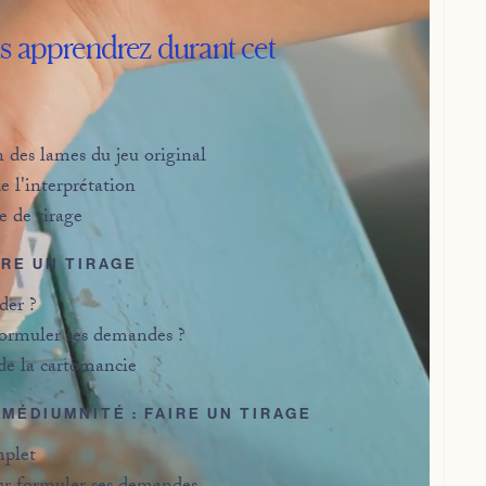
s apprendrez durant cet
 des lames du jeu original
e l'interprétation
 de tirage
IRE UN TIRAGE
er ?
rmuler ses demandes ?
 de la cartomancie
 MÉDIUMNITÉ : FAIRE UN TIRAGE
mplet