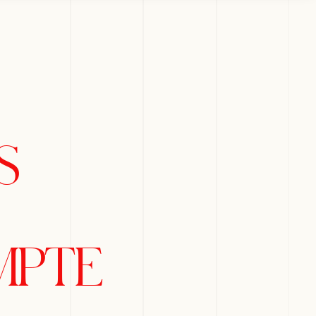
S
MPTE