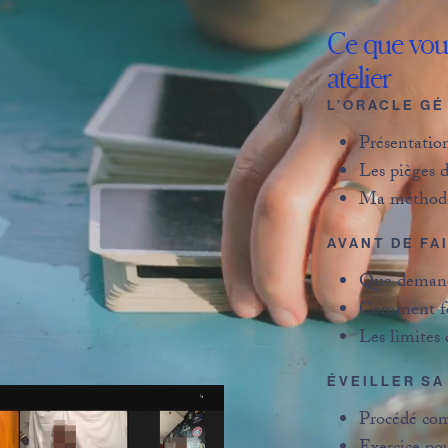
Ce que vou
atelier
L’ORACLE GÉ
Présentation
Les pièges d
Ma méthode
AVANT DE FA
Que demand
Comment fo
Les limites
ÉVEILLER SA
Procédé co