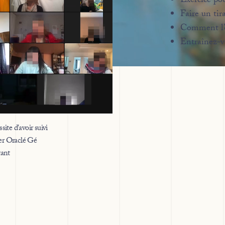
Exercice po
Faire un tir
Comment l’or
Entraînez-v
site d'avoir suivi
lier Oraclé Gé
tant