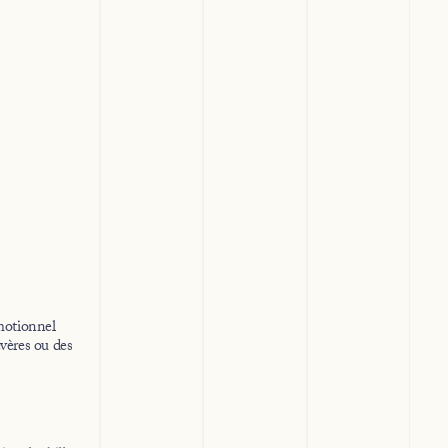
émotionnel
évères ou des