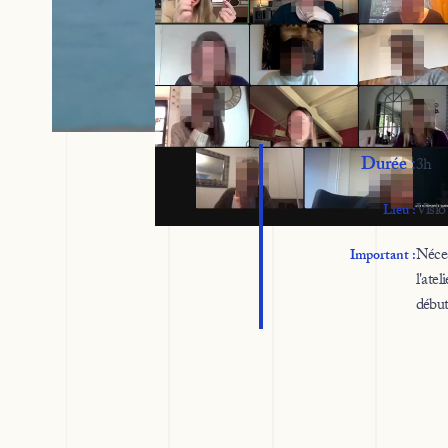
Durée :
3h
Visio
Lieu :
Néces
Important :
l'ate
débu