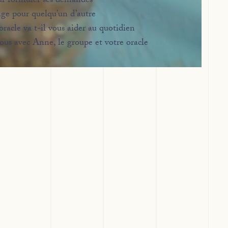
ur formuler ses demandes
age pour quelqu’un d’autre
acle va t-il vous aider au quotidien
ous avec Anne, le groupe et votre oracle